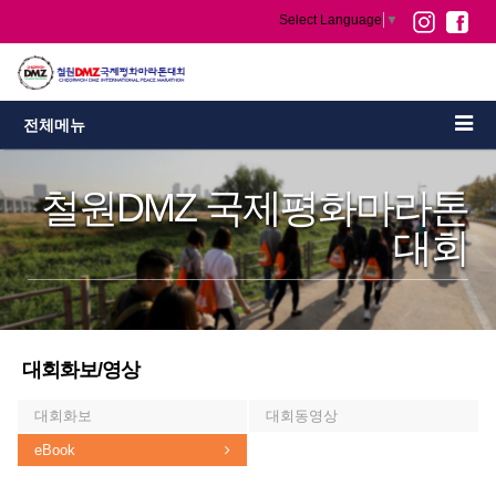
Select Language
▼
전체메뉴
철원DMZ 국제평화마라톤
대회
대회화보/영상
대회화보
대회동영상
eBook