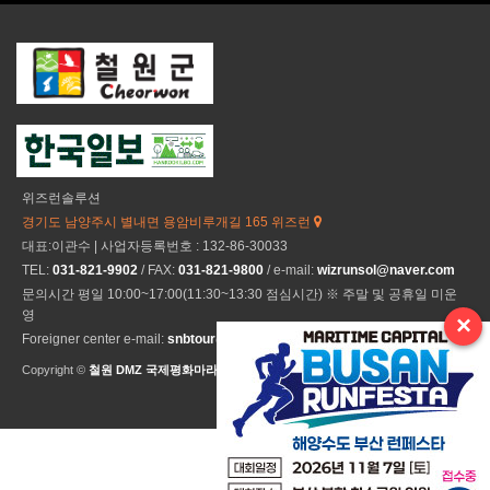
위즈런솔루션
경기도 남양주시 별내면 용암비루개길 165 위즈런
대표:이관수 | 사업자등록번호 : 132-86-30033
TEL:
031-821-9902
/ FAX:
031-821-9800
/ e-mail:
wizrunsol@naver.com
문의시간 평일 10:00~17:00(11:30~13:30 점심시간) ※ 주말 및 공휴일 미운
영
×
Foreigner center e-mail:
snbtour@naver.com
Copyright ©
철원 DMZ 국제평화마라톤
All Rights Reseved.