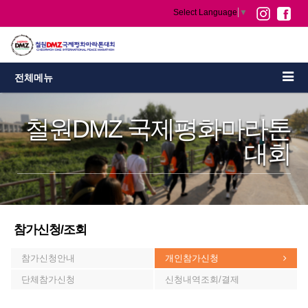
Select Language
▼
전체메뉴
철원DMZ 국제평화마라톤
대회
참가신청/조회
참가신청안내
개인참가신청
단체참가신청
신청내역조회/결제