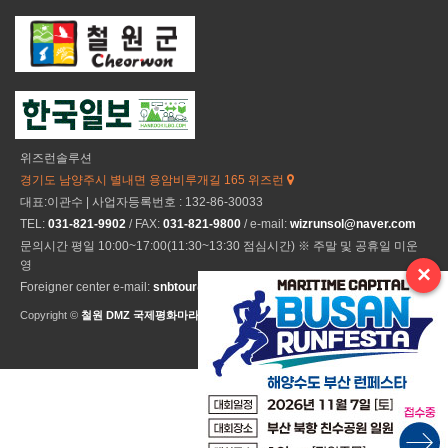
위즈런솔루션
경기도 남양주시 별내면 용암비루개길 165 위즈런
대표:이관수 | 사업자등록번호 : 132-86-30033
TEL:
031-821-9902
/ FAX:
031-821-9800
/ e-mail:
wizrunsol@naver.com
문의시간 평일 10:00~17:00(11:30~13:30 점심시간) ※ 주말 및 공휴일 미운
영
×
Foreigner center e-mail:
snbtour@naver.com
Copyright ©
철원 DMZ 국제평화마라톤
All Rights Reseved.