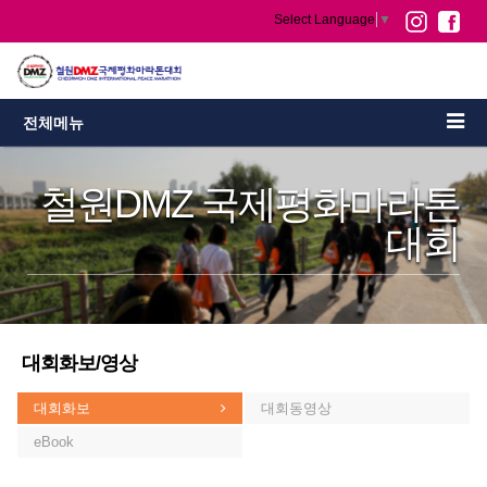
Select Language
▼
전체메뉴
철원DMZ 국제평화마라톤
대회
대회화보/영상
대회화보
대회동영상
eBook