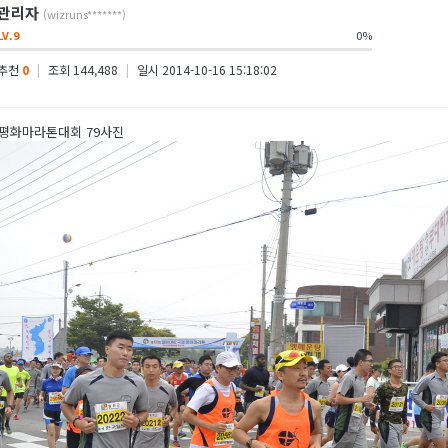
관리자
(wizruns*******)
LV.9
0%
추천
0
|
조회 144,488
|
일시 2014-10-16 15:18:02
제평화마라톤대회 79사진