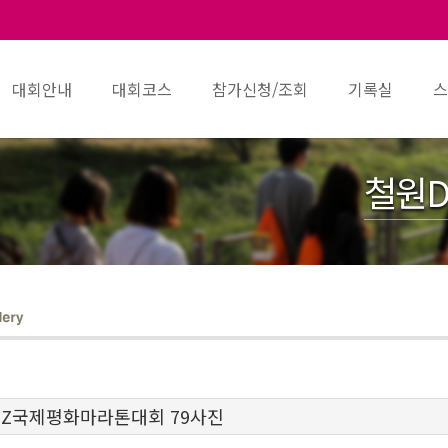
대회안내
대회코스
참가신청/조회
기록실
스
철원D
MZ국제평화마라톤대회 79사진