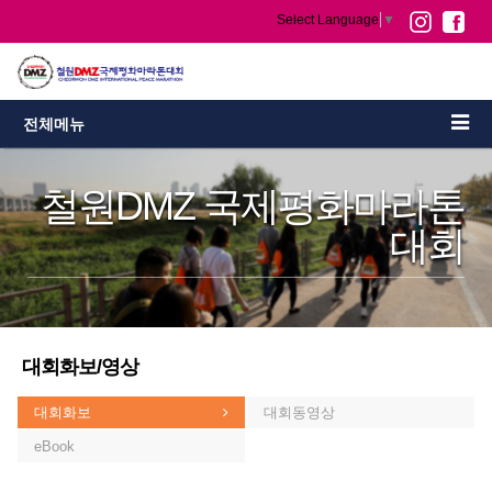
Select Language
▼
전체메뉴
철원DMZ 국제평화마라톤
대회
대회화보/영상
대회화보
대회동영상
eBook