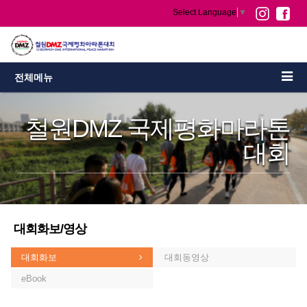
Select Language
▼
전체메뉴
철원DMZ 국제평화마라톤
대회
대회화보/영상
대회화보
대회동영상
eBook