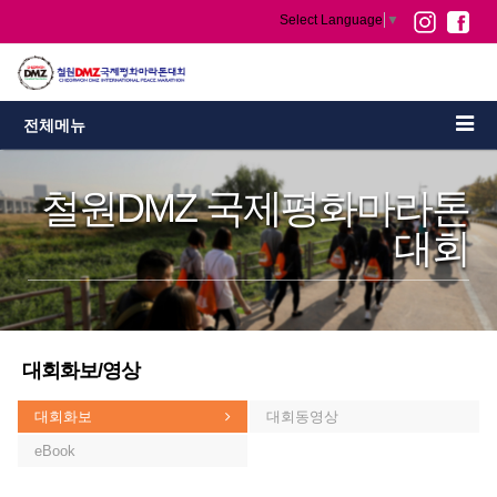
Select Language
▼
전체메뉴
철원DMZ 국제평화마라톤
대회
대회화보/영상
대회화보
대회동영상
eBook